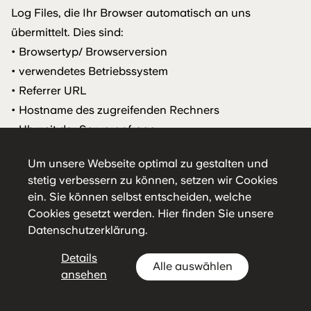
Log Files, die Ihr Browser automatisch an uns
übermittelt. Dies sind:
• Browsertyp/ Browserversion
• verwendetes Betriebssystem
• Referrer URL
• Hostname des zugreifenden Rechners
• Uhrzeit der Serveranfrage
Diese Daten sind nicht bestimmten Personen
Um unsere Webseite optimal zu gestalten und
zuordenbar. Eine Zusammenführung dieser Daten mit
stetig verbessern zu können, setzen wir Cookies
anderen Datenquellen wird nicht vorgenommen. Wir
ein. Sie können selbst entscheiden, welche
behalten uns vor, diese Daten nachträglich zu prüfen,
Cookies gesetzt werden.
Hier
finden Sie unsere
wenn uns konkrete Anhaltspunkte für eine
Datenschutzerklärung.
rechtswidrige Nutzung bekannt werden.
Details
Kontaktformular
Alle auswählen
ansehen
Wenn Sie uns per Kontaktformular Anfragen
zukommen lassen, werden Ihre Angaben aus dem